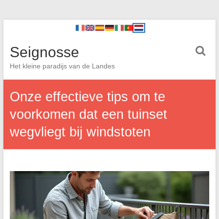
Seignosse
Het kleine paradijs van de Landes
Onze effectieve tips om te
voorkomen dat een tuinset
wegvliegt bij windstoten