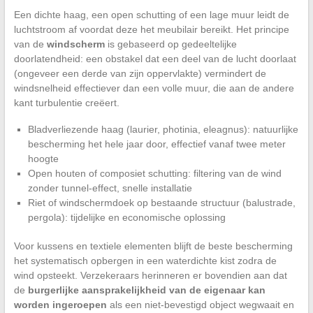
Een dichte haag, een open schutting of een lage muur leidt de
luchtstroom af voordat deze het meubilair bereikt. Het principe
van de
windscherm
is gebaseerd op gedeeltelijke
doorlatendheid: een obstakel dat een deel van de lucht doorlaat
(ongeveer een derde van zijn oppervlakte) vermindert de
windsnelheid effectiever dan een volle muur, die aan de andere
kant turbulentie creëert.
Bladverliezende haag (laurier, photinia, eleagnus): natuurlijke
bescherming het hele jaar door, effectief vanaf twee meter
hoogte
Open houten of composiet schutting: filtering van de wind
zonder tunnel-effect, snelle installatie
Riet of windschermdoek op bestaande structuur (balustrade,
pergola): tijdelijke en economische oplossing
Voor kussens en textiele elementen blijft de beste bescherming
het systematisch opbergen in een waterdichte kist zodra de
wind opsteekt. Verzekeraars herinneren er bovendien aan dat
de
burgerlijke aansprakelijkheid van de eigenaar kan
worden ingeroepen
als een niet-bevestigd object wegwaait en