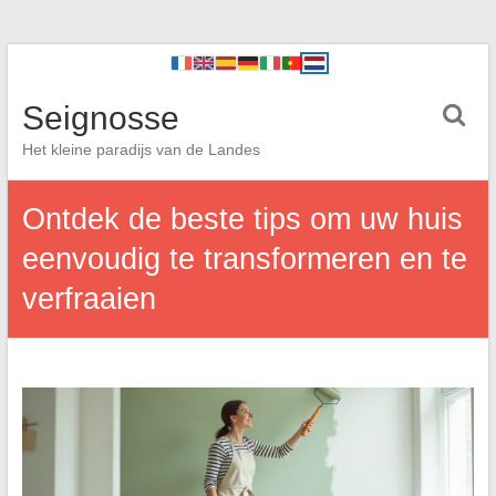
Seignosse
Het kleine paradijs van de Landes
Ontdek de beste tips om uw huis
eenvoudig te transformeren en te
verfraaien