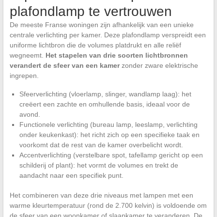
plafondlamp te vertrouwen
De meeste Franse woningen zijn afhankelijk van een unieke
centrale verlichting per kamer. Deze plafondlamp verspreidt een
uniforme lichtbron die de volumes platdrukt en alle reliëf
wegneemt.
Het stapelen van drie soorten lichtbronnen
verandert de sfeer van een kamer
zonder zware elektrische
ingrepen.
Sfeerverlichting (vloerlamp, slinger, wandlamp laag): het
creëert een zachte en omhullende basis, ideaal voor de
avond.
Functionele verlichting (bureau lamp, leeslamp, verlichting
onder keukenkast): het richt zich op een specifieke taak en
voorkomt dat de rest van de kamer overbelicht wordt.
Accentverlichting (verstelbare spot, tafellamp gericht op een
schilderij of plant): het vormt de volumes en trekt de
aandacht naar een specifiek punt.
Het combineren van deze drie niveaus met lampen met een
warme kleurtemperatuur (rond de 2.700 kelvin) is voldoende om
de sfeer van een woonkamer of slaapkamer te veranderen. De