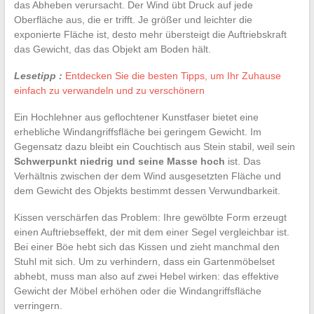
das Abheben verursacht. Der Wind übt Druck auf jede
Oberfläche aus, die er trifft. Je größer und leichter die
exponierte Fläche ist, desto mehr übersteigt die Auftriebskraft
das Gewicht, das das Objekt am Boden hält.
Lesetipp :
Entdecken Sie die besten Tipps, um Ihr Zuhause
einfach zu verwandeln und zu verschönern
Ein Hochlehner aus geflochtener Kunstfaser bietet eine
erhebliche Windangriffsfläche bei geringem Gewicht. Im
Gegensatz dazu bleibt ein Couchtisch aus Stein stabil, weil sein
Schwerpunkt niedrig und seine Masse hoch
ist. Das
Verhältnis zwischen der dem Wind ausgesetzten Fläche und
dem Gewicht des Objekts bestimmt dessen Verwundbarkeit.
Kissen verschärfen das Problem: Ihre gewölbte Form erzeugt
einen Auftriebseffekt, der mit dem einer Segel vergleichbar ist.
Bei einer Böe hebt sich das Kissen und zieht manchmal den
Stuhl mit sich. Um zu verhindern, dass ein Gartenmöbelset
abhebt, muss man also auf zwei Hebel wirken: das effektive
Gewicht der Möbel erhöhen oder die Windangriffsfläche
verringern.