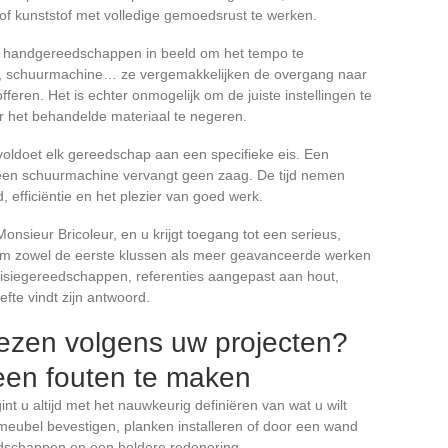
of kunststof met volledige gemoedsrust te werken.
e handgereedschappen in beeld om het tempo te
, schuurmachine… ze vergemakkelijken de overgang naar
feren. Het is echter onmogelijk om de juiste instellingen te
or het behandelde materiaal te negeren.
oldoet elk gereedschap aan een specifieke eis. Een
 een schuurmachine vervangt geen zaag. De tijd nemen
, efficiëntie en het plezier van goed werk.
nsieur Bricoleur, en u krijgt toegang tot een serieus,
m zowel de eerste klussen als meer geavanceerde werken
isiegereedschappen, referenties aangepast aan hout,
fte vindt zijn antwoord.
kiezen volgens uw projecten?
een fouten te maken
 u altijd met het nauwkeurig definiëren van wat u wilt
eubel bevestigen, planken installeren of door een wand
edschappen en een heldere redenering.