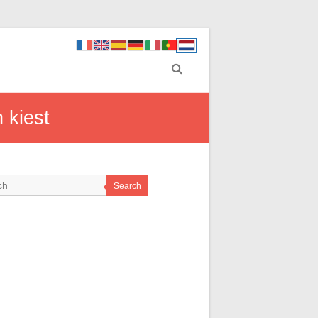
 kiest
Search