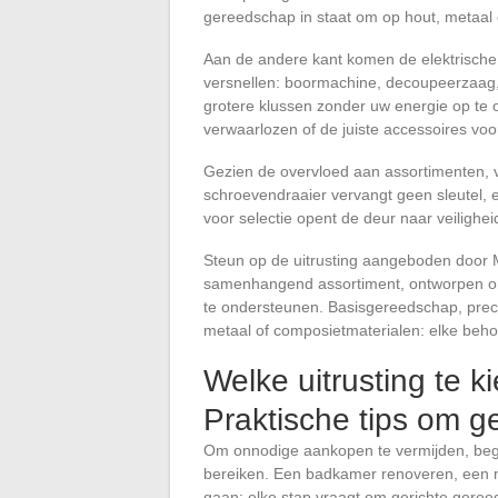
gereedschap in staat om op hout, metaal 
Aan de andere kant komen de elektrisch
versnellen: boormachine, decoupeerzaag
grotere klussen zonder uw energie op te of
verwaarlozen of de juiste accessoires vo
Gezien de overvloed aan assortimenten, v
schroevendraaier vervangt geen sleutel,
voor selectie opent de deur naar veiligheid
Steun op de uitrusting aangeboden door Mo
samenhangend assortiment, ontworpen o
te ondersteunen. Basisgereedschap, prec
metaal of composietmaterialen: elke behoe
Welke uitrusting te 
Praktische tips om g
Om onnodige aankopen te vermijden, begint
bereiken. Een badkamer renoveren, een m
gaan: elke stap vraagt om gerichte gere