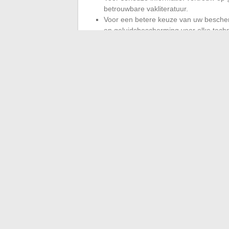
betrouwbare vakliteratuur.
Voor een betere keuze van uw bescher
en geluidsbescherming voor elke tech
Elk gereedschap doordacht selecteren stel
te gaan, zelfs wanneer het project evol
gereedschappen, altijd aangepast aan het
Een goed doordacht atelier is niet alleen 
zonder angst, de trots op een betrouwbaa
bouwen, en nog verder te gaan voor het v
←
Analyse en uitdagingen van het politi
Hoe de diensten van Echange Im