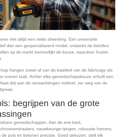
en niet altijd een nette afwerking. Een universele
ctief dan een gespecialiseerd model, ondanks de beloftes
ellen op de markt bemoeilijkt de keuze, waardoor fouten
s.
hap hangen zowel af van de kwaliteit van de fabricage als
 te voeren taak. Achter elke gereedschapskeuze schuilt een
ultaat dat aan de verwachtingen voldoet, ver weg van de
dgreep.
ls: begrijpen van de grote
assingen
misbare gereedschappen. Aan de ene kant,
chroevendraaiers, nauwkeurige tangen, robuuste hamers,
de pols en belonen precisie. Goed gekozen, stelt elk