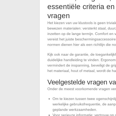
essentiële criteria 
vragen
Het kiezen van uw klustools is geen triv
bewezen materialen: versterkt staal, duu
inzetten op de lange termijn. Comfort en ve
vereist het juiste beschermingsaccessoir
normen dienen hier als een richtlijn die n
Kijk ook naar de garantie, de toegankelij
duidelijke handleiding te vinden. Ergonom
vermindert de inspanning, beveiligt de gr
het materiaal, hout of metaal, wordt de h
Veelgestelde vragen va
Onder de meest voorkomende vragen verd
Om te kiezen tussen twee ogenschijnli
werkelijke gebruiksfrequentie, de aan
geplande werkzaamheden.
Voor serieuze informatie: vertrouw op 