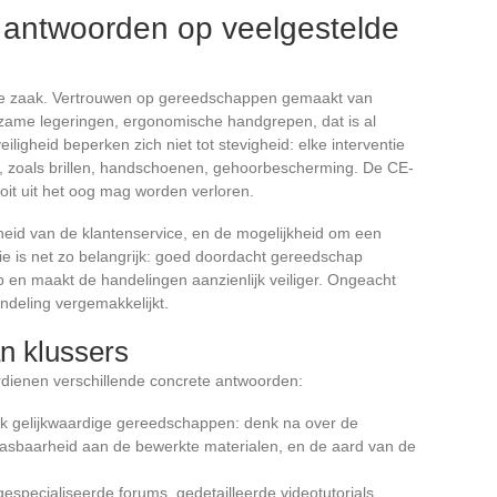
en antwoorden op veelgestelde
iale zaak. Vertrouwen op gereedschappen gemaakt van
rzame legeringen, ergonomische handgrepen, dat is al
iligheid beperken zich niet tot stevigheid: elke interventie
e, zoals brillen, handschoenen, gehoorbescherming. De CE-
ooit uit het oog mag worden verloren.
kheid van de klantenservice, en de mogelijkheid om een
ie is net zo belangrijk: goed doordacht gereedschap
ip en maakt de handelingen aanzienlijk veiliger. Ongeacht
andeling vergemakkelijkt.
n klussers
ienen verschillende concrete antwoorden:
jk gelijkwaardige gereedschappen: denk na over de
pasbaarheid aan de bewerkte materialen, en de aard van de
gespecialiseerde forums, gedetailleerde videotutorials,