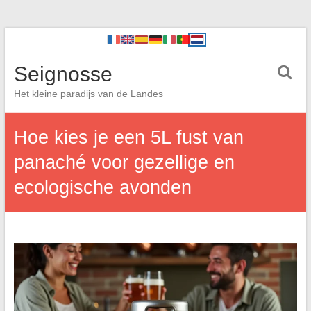
Seignosse
Het kleine paradijs van de Landes
Hoe kies je een 5L fust van
panaché voor gezellige en
ecologische avonden