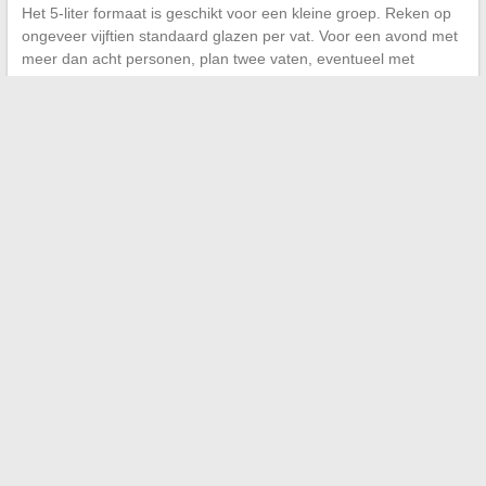
Het 5-liter formaat is geschikt voor een kleine groep. Reken op
ongeveer vijftien standaard glazen per vat. Voor een avond met
meer dan acht personen, plan twee vaten, eventueel met
verschillende smaken om de variëteit te vergroten.
Het panaché in 5-liter vaten neemt een bijzondere plaats in
tussen klassiek tapbier en alcoholvrije dranken. Het formaat
beperkt de verspilling, de lichtheid spreekt verschillende
publieken aan, en de praktische kant vereenvoudigt de service.
Het enige wat nog resteert is het juiste tapsysteem, het juiste
aromatische profiel te kiezen en de koude keten te respecteren,
zodat elk geserveerd glas net zo goed is als het eerste.
←
Hoe een naamswijziging op een EasyJet-vlucht uit te
voeren: stappen en praktische tips
De Sorlav-code: oorsprongen, betekenissen en toepassingen
in de digitale wereld
→