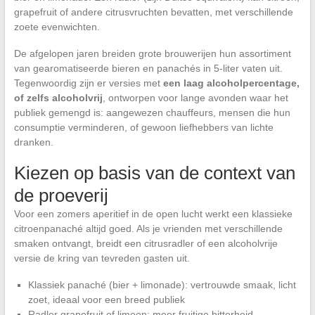
grapefruit of andere citrusvruchten bevatten, met verschillende
zoete evenwichten.
De afgelopen jaren breiden grote brouwerijen hun assortiment
van gearomatiseerde bieren en panachés in 5-liter vaten uit.
Tegenwoordig zijn er versies met
een laag alcoholpercentage,
of zelfs alcoholvrij
, ontworpen voor lange avonden waar het
publiek gemengd is: aangewezen chauffeurs, mensen die hun
consumptie verminderen, of gewoon liefhebbers van lichte
dranken.
Kiezen op basis van de context van
de proeverij
Voor een zomers aperitief in de open lucht werkt een klassieke
citroenpanaché altijd goed. Als je vrienden met verschillende
smaken ontvangt, breidt een citrusradler of een alcoholvrije
versie de kring van tevreden gasten uit.
Klassiek panaché (bier + limonade): vertrouwde smaak, licht
zoet, ideaal voor een breed publiek
Radler grapefruit of limoen: meer fruitige bitterheid,