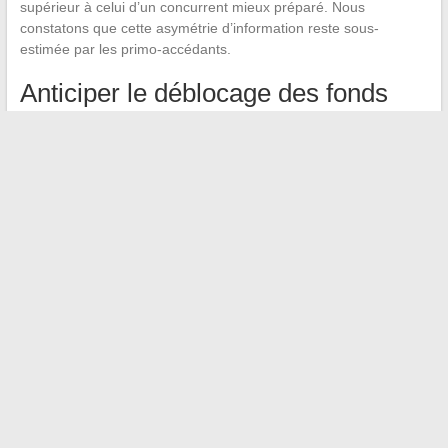
supérieur à celui d’un concurrent mieux préparé. Nous
constatons que cette asymétrie d’information reste sous-
estimée par les primo-accédants.
Anticiper le déblocage des fonds
Le calendrier de déblocage conditionne la date de signature de
l’acte authentique. Un décalage de quelques jours entre la
disponibilité des fonds et la date prévue chez le notaire peut
générer des pénalités ou, dans le pire des cas, une remise en
cause de la vente. Coordonner la banque, le notaire et
l’éventuel courtier dès l’acceptation de l’offre évite ce type de
blocage.
La réussite d’un projet immobilier en 2026 repose moins sur la
connaissance générale du marché que sur la maîtrise de ces
points techniques.
Un arbitrage lucide sur le timing, un DPE
anticipé et un dossier de financement solide
constituent les
trois piliers d’une transaction qui ne laisse pas de place au
hasard.