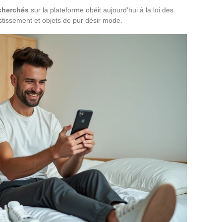
echerchés
sur la plateforme obéit aujourd’hui à la loi des
vestissement et objets de pur désir mode.