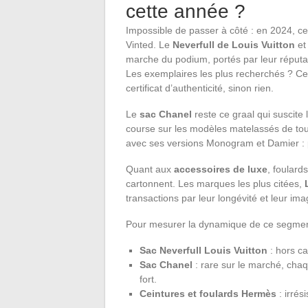
cette année ?
Impossible de passer à côté : en 2024, c
Vinted. Le
Neverfull de Louis Vuitton
et
marche du podium, portés par leur réputati
Les exemplaires les plus recherchés ? Ceux 
certificat d’authenticité, sinon rien.
Le
sac Chanel
reste ce graal qui suscite 
course sur les modèles matelassés de tou
avec ses versions Monogram et Damier : pr
Quant aux
accessoires de luxe
, foulard
cartonnent. Les marques les plus citées,
transactions par leur longévité et leur im
Pour mesurer la dynamique de ce segment, 
Sac Neverfull Louis Vuitton
: hors cat
Sac Chanel
: rare sur le marché, chaq
fort.
Ceintures et foulards Hermès
: irrés