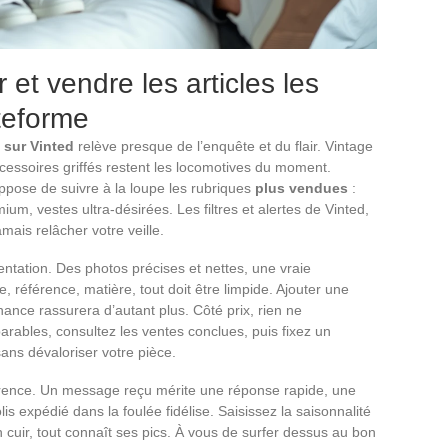
 et vendre les articles les
ateforme
s sur Vinted
relève presque de l’enquête et du flair. Vintage
cessoires griffés restent les locomotives du moment.
suppose de suivre à la loupe les rubriques
plus vendues
:
, vestes ultra-désirées. Les filtres et alertes de Vinted,
mais relâcher votre veille.
entation. Des photos précises et nettes, une vraie
lle, référence, matière, tout doit être limpide. Ajouter une
enance rassurera d’autant plus. Côté prix, rien ne
rables, consultez les ventes conclues, puis fixez un
ans dévaloriser votre pièce.
fférence. Un message reçu mérite une réponse rapide, une
lis expédié dans la foulée fidélise. Saisissez la saisonnalité
 cuir, tout connaît ses pics. À vous de surfer dessus au bon