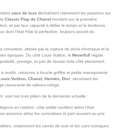
ertains
sacs de luxe
déchaînent clairement les passions sur
 le
Classic Flap de Chanel
montent sur la première
on, et par leur capacité à défier le temps et la tendance.
dont l’état frôle la perfection, toujours assorti du
la convoitise, attisée par la rupture de stock chronique et la
tes époques. Du côté Louis Vuitton, le
Neverfull
régale
aticité, prestige, et pas de fausse note côté placement.
s à motifs, ceintures à boucle griffée et petite maroquinerie
Louis Vuitton, Chanel, Hermès, Dior
, sécurisent les
age rassurante de valeurs-refuge.
voici les trois piliers de la demande actuelle :
égorie en rotation, côte solide oscillant selon l’état.
ue annonce attise les convoitises et part souvent au prix
istibles, notamment les carrés de soie et les cuirs iconiques.