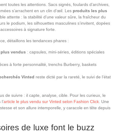
nt toutes les attentions. Sacs signés, foulards d’archives,
ées s’arrachent en un clin d’œil. Les
produits les plus
e attente : la stabilité d’une valeur sûre, la fraîcheur du
s le podium, les silhouettes masculines s’invitent, dopées
 accessoires à signature forte.
e, détaillons les tendances phares :
s plus vendus
: capsules, mini-séries, éditions spéciales
ces à forte personnalité, trenchs Burberry, baskets
recherchés Vinted
reste dicté par la rareté, le suivi de l’état
s de suivre : il capte, analyse, cible. Pour les curieux, le
l’
article le plus vendu sur Vinted selon Fashion Click
. Une
tesse et son allure intemporelle, y caracole en tête depuis
oires de luxe font le buzz