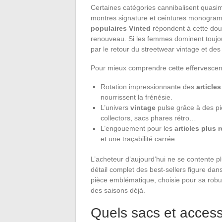
Certaines catégories cannibalisent quasime
montres signature et ceintures monogramm
populaires Vinted
répondent à cette doubl
renouveau. Si les femmes dominent toujour
par le retour du streetwear vintage et des
Pour mieux comprendre cette effervescenc
Rotation impressionnante des
article
nourrissent la frénésie.
L’univers
vintage
pulse grâce à des piè
collectors, sacs phares rétro…
L’engouement pour les
articles plus 
et une traçabilité carrée.
L’acheteur d’aujourd’hui ne se contente plu
détail complet des best-sellers figure dans 
pièce emblématique, choisie pour sa robus
des saisons déjà.
Quels sacs et access