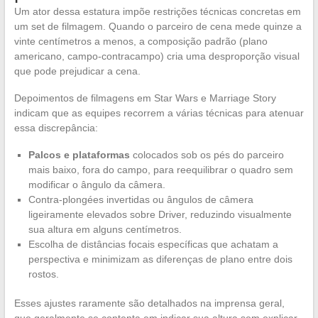
Um ator dessa estatura impõe restrições técnicas concretas em
um set de filmagem. Quando o parceiro de cena mede quinze a
vinte centímetros a menos, a composição padrão (plano
americano, campo-contracampo) cria uma desproporção visual
que pode prejudicar a cena.
Depoimentos de filmagens em Star Wars e Marriage Story
indicam que as equipes recorrem a várias técnicas para atenuar
essa discrepância:
Palcos e plataformas
colocados sob os pés do parceiro
mais baixo, fora do campo, para reequilibrar o quadro sem
modificar o ângulo da câmera.
Contra-plongées invertidas ou ângulos de câmera
ligeiramente elevados sobre Driver, reduzindo visualmente
sua altura em alguns centímetros.
Escolha de distâncias focais específicas que achatam a
perspectiva e minimizam as diferenças de plano entre dois
rostos.
Esses ajustes raramente são detalhados na imprensa geral,
que geralmente se contenta em indicar sua altura sem explicar