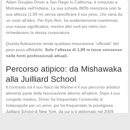
Adam Douglas Driver a San Diego in California, è cresciuto a
Mishawaka nell’Indiana. La sua scheda IMDb menziona solo la
sua altezza (1,89 m) senza specificare il suo peso, che varia da
un ruolo all’altro. Per Kylo Ren, ha evidentemente mantenuto
una massa significativa, mentre altri ruoli più intimi non
richiedevano la stessa corporatura.
Questa fluttuazione rende qualsiasi misurazione “ufficiale” del
peso poco affidabile.
Solo l’altezza di 1,89 m trova consenso
nelle fonti professionali attuali.
Percorso atipico: da Mishawaka
alla Juilliard School
Il contrasto tra il suo fisico da Marine e il suo percorso artistico
alimenta parte della fascinazione attorno all’attore. Dopo il suo
congedo medico, Driver ha frequentato l’università di
Indianapolis per un anno, poi ha frequentato la prestigiosa
Juilliard School di New York, da cui si è diplomato nel 2009.
Lena Dunham lo ha notato per la serie Girls, dove il suo fisico
atipico, alto, con spalle larghe e un viso dai tratti marcati, si