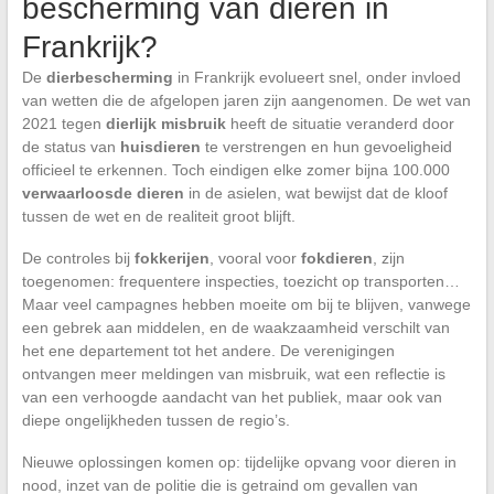
bescherming van dieren in
Frankrijk?
De
dierbescherming
in Frankrijk evolueert snel, onder invloed
van wetten die de afgelopen jaren zijn aangenomen. De wet van
2021 tegen
dierlijk misbruik
heeft de situatie veranderd door
de status van
huisdieren
te verstrengen en hun gevoeligheid
officieel te erkennen. Toch eindigen elke zomer bijna 100.000
verwaarloosde dieren
in de asielen, wat bewijst dat de kloof
tussen de wet en de realiteit groot blijft.
De controles bij
fokkerijen
, vooral voor
fokdieren
, zijn
toegenomen: frequentere inspecties, toezicht op transporten…
Maar veel campagnes hebben moeite om bij te blijven, vanwege
een gebrek aan middelen, en de waakzaamheid verschilt van
het ene departement tot het andere. De verenigingen
ontvangen meer meldingen van misbruik, wat een reflectie is
van een verhoogde aandacht van het publiek, maar ook van
diepe ongelijkheden tussen de regio’s.
Nieuwe oplossingen komen op: tijdelijke opvang voor dieren in
nood, inzet van de politie die is getraind om gevallen van