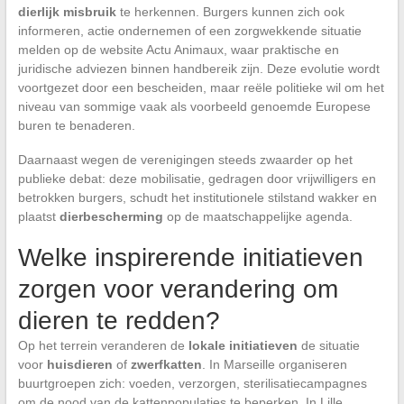
dierlijk misbruik
te herkennen. Burgers kunnen zich ook
informeren, actie ondernemen of een zorgwekkende situatie
melden op de website Actu Animaux, waar praktische en
juridische adviezen binnen handbereik zijn. Deze evolutie wordt
voortgezet door een bescheiden, maar reële politieke wil om het
niveau van sommige vaak als voorbeeld genoemde Europese
buren te benaderen.
Daarnaast wegen de verenigingen steeds zwaarder op het
publieke debat: deze mobilisatie, gedragen door vrijwilligers en
betrokken burgers, schudt het institutionele stilstand wakker en
plaatst
dierbescherming
op de maatschappelijke agenda.
Welke inspirerende initiatieven
zorgen voor verandering om
dieren te redden?
Op het terrein veranderen de
lokale initiatieven
de situatie
voor
huisdieren
of
zwerfkatten
. In Marseille organiseren
buurtgroepen zich: voeden, verzorgen, sterilisatiecampagnes
om de nood van de kattenpopulaties te beperken. In Lille