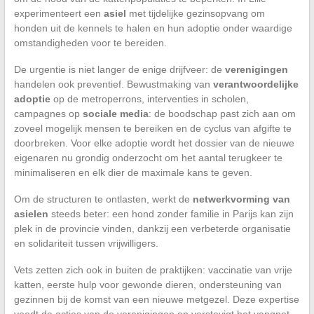
experimenteert een
asiel
met tijdelijke gezinsopvang om
honden uit de kennels te halen en hun adoptie onder waardige
omstandigheden voor te bereiden.
De urgentie is niet langer de enige drijfveer: de
verenigingen
handelen ook preventief. Bewustmaking van
verantwoordelijke
adoptie
op de metroperrons, interventies in scholen,
campagnes op
sociale media
: de boodschap past zich aan om
zoveel mogelijk mensen te bereiken en de cyclus van afgifte te
doorbreken. Voor elke adoptie wordt het dossier van de nieuwe
eigenaren nu grondig onderzocht om het aantal terugkeer te
minimaliseren en elk dier de maximale kans te geven.
Om de structuren te ontlasten, werkt de
netwerkvorming van
asielen
steeds beter: een hond zonder familie in Parijs kan zijn
plek in de provincie vinden, dankzij een verbeterde organisatie
en solidariteit tussen vrijwilligers.
Vets zetten zich ook in buiten de praktijken: vaccinatie van vrije
katten, eerste hulp voor gewonde dieren, ondersteuning van
gezinnen bij de komst van een nieuwe metgezel. Deze expertise
voedt de acties van de verenigingen en verstevigt het vangnet