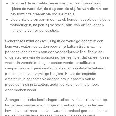
Verspreid de
actualiteiten
en campagnes, bijvoorbeeld
tijdens de
wereldwijde dag van de afgifte van dieren
, om
bewustzijn te creëren via sociale media.
Bied enkele uren aan in een asiel: honden begeleiden tijdens
wandelingen, helpen bij de socialisatie van dieren, of een
handje helpen bij de logistiek.
Generositeit komt ook tot uiting in eenvoudige gebaren: een
kom vers water neerzetten voor
vrije katten
tijdens warme
periodes, deelnemen aan een voedselinzameling, financieel
ondersteunen van de sponsoring van een dier dat op een gezin
wacht. In verschillende gemeenten worden
sterilisatie
campagnes georganiseerd om de kattenpopulatie te beheren,
met de steun van vrijwillige burgers. En als de inspiratie
ontbreekt, is het soms voldoende om je naasten aan te
moedigen zich in te zetten, zodat de keten van hulp nooit
onderbroken wordt.
Strengere politieke beslissingen, collectieven die innoveren op
het terrein, vastberaden burgers: Frankrijk gaat, zonder veel
lawaai, vooruit naar een land waar dierenleed geen noodlot zal