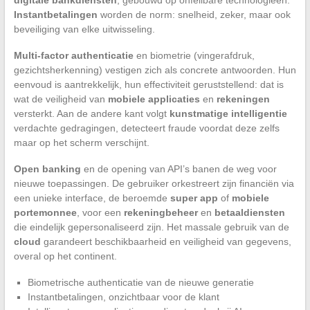
digitale bankdiensten
, gebouwd op onfeilbare technologieën.
Instantbetalingen
worden de norm: snelheid, zeker, maar ook
beveiliging van elke uitwisseling.
Multi-factor authenticatie
en biometrie (vingerafdruk,
gezichtsherkenning) vestigen zich als concrete antwoorden. Hun
eenvoud is aantrekkelijk, hun effectiviteit geruststellend: dat is
wat de veiligheid van
mobiele applicaties
en
rekeningen
versterkt. Aan de andere kant volgt
kunstmatige intelligentie
verdachte gedragingen, detecteert fraude voordat deze zelfs
maar op het scherm verschijnt.
Open banking
en de opening van API’s banen de weg voor
nieuwe toepassingen. De gebruiker orkestreert zijn financiën via
een unieke interface, de beroemde
super app
of
mobiele
portemonnee
, voor een
rekeningbeheer
en
betaaldiensten
die eindelijk gepersonaliseerd zijn. Het massale gebruik van de
cloud
garandeert beschikbaarheid en veiligheid van gegevens,
overal op het continent.
Biometrische authenticatie van de nieuwe generatie
Instantbetalingen, onzichtbaar voor de klant