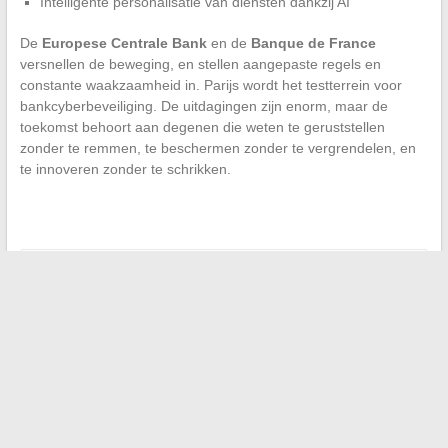
Intelligente personalisatie van diensten dankzij AI
De
Europese Centrale Bank
en de
Banque de France
versnellen de beweging, en stellen aangepaste regels en
constante waakzaamheid in. Parijs wordt het testterrein voor
bankcyberbeveiliging. De uitdagingen zijn enorm, maar de
toekomst behoort aan degenen die weten te geruststellen
zonder te remmen, te beschermen zonder te vergrendelen, en
te innoveren zonder te schrikken.
←
De beste platforms om je manga online te lezen: opties,
voordelen en alternatieven
HR-optimalisatie binnen grote Franse bedrijven
→
Search