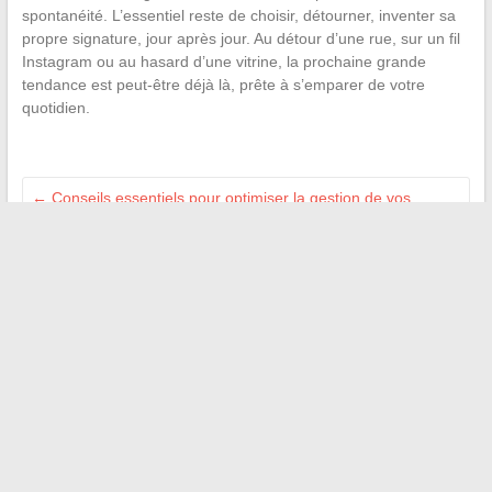
spontanéité. L’essentiel reste de choisir, détourner, inventer sa
propre signature, jour après jour. Au détour d’une rue, sur un fil
Instagram ou au hasard d’une vitrine, la prochaine grande
tendance est peut-être déjà là, prête à s’emparer de votre
quotidien.
←
Conseils essentiels pour optimiser la gestion de vos
finances personnelles en 2024
Quel budget prévoir pour confier l’aménagement de votre
jardin à un paysagiste ?
→
Recherche