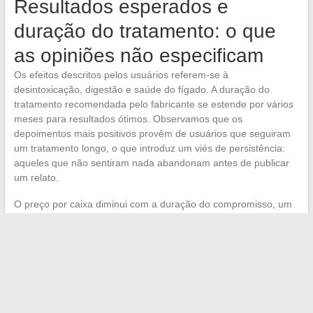
Resultados esperados e
duração do tratamento: o que
as opiniões não especificam
Os efeitos descritos pelos usuários referem-se à
desintoxicação, digestão e saúde do fígado. A duração do
tratamento recomendada pelo fabricante se estende por vários
meses para resultados ótimos. Observamos que os
depoimentos mais positivos provêm de usuários que seguiram
um tratamento longo, o que introduz um viés de persistência:
aqueles que não sentiram nada abandonam antes de publicar
um relato.
O preço por caixa diminui com a duração do compromisso, um
modelo comercial clássico que incentiva a compra em grupo.
A
ausência de acompanhamento médico durante o
tratamento permanece o principal ponto cego
desses
relatos de experiência. Nenhum depoimento menciona uma
avaliação hepática antes/depois do tratamento, o que tornaria
os resultados, no entanto, objetiváveis.