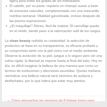
ligera para evitar los golpes de sol indeseados.
El cabello, por su parte, requiere un champú suave a base
de extractos naturales, complementado con una mascarilla
nutritiva semanal. Vitalidad garantizada, incluso después de
las peores exposiciones.
¿El maquillaje? Etéreo, fácil de matizar. El camuflaje queda
en el olvido, dando paso a la valorización sutil de los rasgos.
La
clean beauty
redobla su creatividad: la selección de
productos se basa en su transparencia, su eficacia probada y
su compromiso tanto con la piel como con el medio ambiente.
Observe la evolución de su piel, juegue a lo seguro pero sin una
rutina rígida: la libertad se impone hasta el final del tubo. Hoy en
día, es difícil imaginar la belleza de otra manera que como un
terreno de evoluciones y elecciones asumidas. Quizás mañana,
reivindicar una belleza natural será sinónimo de audacia y
desfachatez, por lo que habrá que estar muy atentos.
←
Cómo aprovechar los servicios de Echange Immo para
tener éxito en tu proyecto inmobiliario