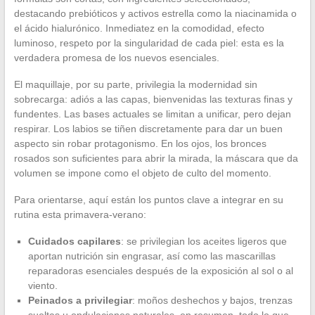
destacando prebióticos y activos estrella como la niacinamida o
el ácido hialurónico. Inmediatez en la comodidad, efecto
luminoso, respeto por la singularidad de cada piel: esta es la
verdadera promesa de los nuevos esenciales.
El maquillaje, por su parte, privilegia la modernidad sin
sobrecarga: adiós a las capas, bienvenidas las texturas finas y
fundentes. Las bases actuales se limitan a unificar, pero dejan
respirar. Los labios se tiñen discretamente para dar un buen
aspecto sin robar protagonismo. En los ojos, los bronces
rosados son suficientes para abrir la mirada, la máscara que da
volumen se impone como el objeto de culto del momento.
Para orientarse, aquí están los puntos clave a integrar en su
rutina esta primavera-verano:
Cuidados capilares
: se privilegian los aceites ligeros que
aportan nutrición sin engrasar, así como las mascarillas
reparadoras esenciales después de la exposición al sol o al
viento.
Peinados a privilegiar
: moños deshechos y bajos, trenzas
sueltas u ondulaciones naturales, en resumen, todo lo que