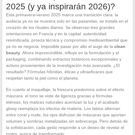
2025 (y ya inspirarán 2026)?
Esta primavera-verano 2025 marca una transición clara: la
audacia ya no se muestra solo en las pasarelas, se instala en el
corazón de los rituales diarios. Se observan tres grandes
orientaciones en Francia y en la capital: autenticidad
reivindicada, proeza técnica y compromiso medioambiental que
ya no se negocia. Imposible pasar por alto el auge de la
clean
beauty
. Ahora imprescindible, influye en la formulación y el
packaging, combinando extractos botánicos excepcionales y
activos provenientes de la investigación más avanzada. ¿El
resultado? Fórmulas híbridas, éticas y ultraeficaces que
respetan tanto la piel como el planeta.
En cuanto al maquillaje, la frescura predomina sobre el efecto
máscara: el tono se viste de ligereza gracias a fórmulas
etéreas, los matices naturales acentúan la luz y el acabado
glowy reemplaza los efectos de materia. Los labios alternan
entre coral y nude, los ojos disfrutan de máscaras que aportan
volumen y sombras metalizadas sin sobrecarga. Pero detrás de
la sofisticación, cada gesto responde a un deseo de revelar el
rostro, nunca de transformarlo.